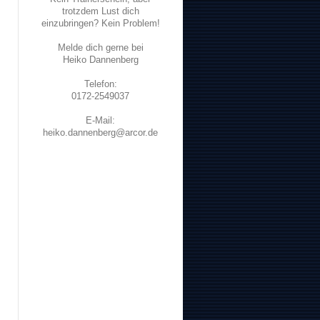
trotzdem Lust dich
einzubringen? Kein Problem!
Melde dich gerne bei
Heiko Dannenberg
Telefon:
0172-2549037
E-Mail:
heiko.dannenberg@arcor.de