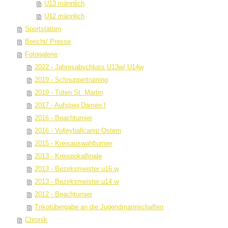
U13 männlich
U12 männlich
Sportstätten
Bericht/ Presse
Fotogalerie
2022 - Jahresabschluss U13w/ U14w
2019 - Schnuppertraining
2019 - Tüten St. Martin
2017 - Aufstieg Damen I
2016 - Beachturnier
2016 - Volleyballcamp Ostern
2015 - Kreisauswahlturnier
2013 - Kreispokalfinale
2013 - Bezirksmeister u16 w
2013 - Bezirksmeister u14 w
2012 - Beachturnier
Trikotübergabe an die Jugendmannschaften
Chronik