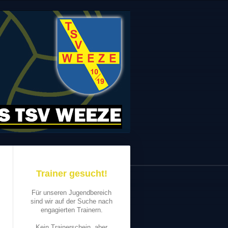
Trainer gesucht!
Für unseren Jugendbereich
sind wir auf der Suche nach
engagierten Trainern.
Kein Trainerschein, aber