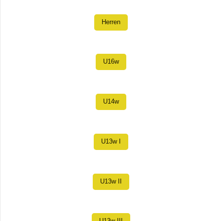
Herren
U16w
U14w
U13w I
U13w II