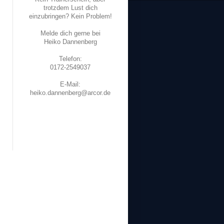
trotzdem Lust dich
einzubringen? Kein Problem!
Melde dich gerne bei
Heiko Dannenberg
Telefon:
0172-2549037
E-Mail:
heiko.dannenberg@arcor.de