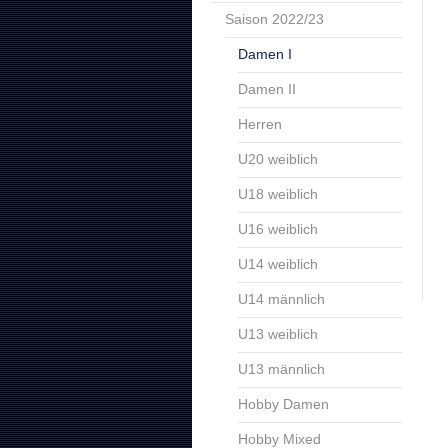
Saison 2022/23
Damen I
Damen II
Herren
U20 weiblich
U18 weiblich
U16 weiblich
U14 weiblich
U14 männlich
U13 weiblich
U13 männlich
Hobby Damen
Hobby Mixed