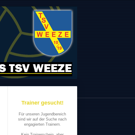
Trainer gesucht!
Für unseren Jugendbereich
sind wir auf der Suche nach
engagierten Trainern.
Kein Trainerschein, aber