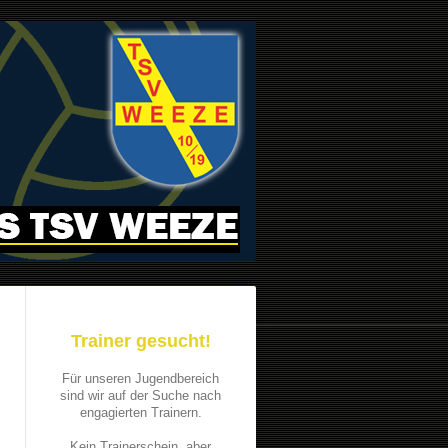
Trainer gesucht!
Für unseren Jugendbereich
sind wir auf der Suche nach
engagierten Trainern.
Kein Trainerschein, aber