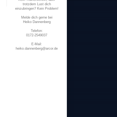
trotzdem Lust dich
einzubringen? Kein Problem!
Melde dich gerne bei
Heiko Dannenberg
Telefon:
0172-2549037
E-Mail:
heiko.dannenberg@arcor.de