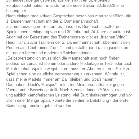
zumindest übergangsweise, aus dem aktiven Spielbetrieb
verabschiedet haben, musste für die neue Saison 2019/2020 eine
Lösung her.
Nach einigen produktiven Gesprächen beschloss man schließlich, die
1. Damenmannschaft mit der 2. Damenmannschaft
zusammenzulegen. So kam es, dass das Durchschnittsalter der
Spielerinnen schlagartig von rund 30 Jahre auf 24 Jahre gesunken ist.
Auch bei der Besetzung des Trainerpostens gibt es „frischen Wind“:
Heidi Ham, zuvor Trainerin der 2. Damenmannschaft, übernimmt den
Posten als „Cheftrainerin“ der 1. und gestaltet die Trainingseinheiten
mit neuen Ideen und modernen Spielvariationen.
„
Selbstverständlich muss sich die Mannschaft erst noch finden,
sodass wir zunächst die ein oder andere Niederlage in Test- oder auch
Meisterschaftsspielen wegstecken mussten. Aber es ist von Spiel zu
Spiel schon eine deutliche Verbesserung zu erkennen. Wichtig ist,
dass meine Mädels immer am Ball bleiben und Spaß haben.“
Das haben „Heidi‘s Meisjes“ im letzten Meisterschaftsspiel gegen
Voerde unter Beweis gestellt. Nach 5 endlos langen Sätzen, einer
unglaublich kämpferischen Leistung, viel Durchhaltevermögen und vor
allem einer Menge Spaß, konnte die verdiente Belohnung - der erste
Saisonsieg - endlich gefeiert
werden.