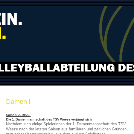
Damen I
Saison 2019/20:
Die 1. Damenmannschaft des TSV Weeze verjüngt sich
Nachdem sich einige Spielerinnen der 1. Damenmannschaft des TSV
Weeze nach der letzten Saison aus familiären und zeitlichen Gründen,