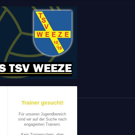
Trainer gesucht!
Für unseren Jugendbereich
sind wir auf der Suche nach
engagierten Trainern.
Kein Trainerschein, aber