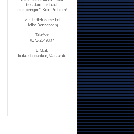
trotzdem Lust dich
einzubringen? Kein Problem!
Melde dich gerne bei
Heiko Dannenberg
Telefon:
0172-2549037
E-Mail:
heiko.dannenberg@arcor.de