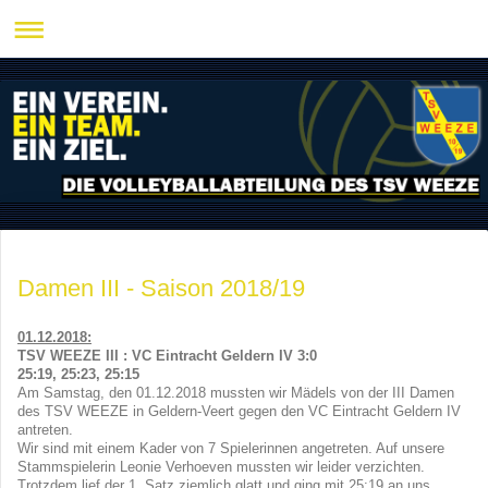
Damen III - Saison 2018/19
01.12.2018:
TSV WEEZE III : VC Eintracht Geldern IV 3:0
25:19, 25:23, 25:15
Am Samstag, den 01.12.2018 mussten wir Mädels von der III Damen
des TSV WEEZE in Geldern-Veert gegen den VC Eintracht Geldern IV
antreten.
Wir sind mit einem Kader von 7 Spielerinnen angetreten. Auf unsere
Stammspielerin Leonie Verhoeven mussten wir leider verzichten.
Trotzdem lief der 1. Satz ziemlich glatt und ging mit 25:19 an uns.