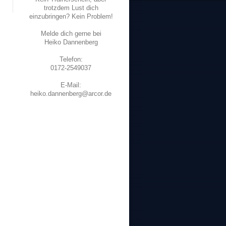
trotzdem Lust dich
einzubringen? Kein Problem!
Melde dich gerne bei
Heiko Dannenberg
Telefon:
0172-2549037
E-Mail:
heiko.dannenberg@arcor.de