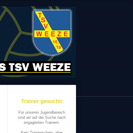
Trainer gesucht!
Für unseren Jugendbereich
sind wir auf der Suche nach
engagierten Trainern.
Kein Trainerschein, aber