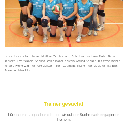
hintere Reihe v.l.n.r: Trainer Matthias Weckermann, Anke Brauers, Carla Müller, Sabine
Janssen, Eva Winkels, Sabrina Dreier, Marion Kösters, Astried Koenen, Ina Weyermanns
vordere Reihe v.l.n.r: Annelie Derksen, Steffi Coumans, Nicole Ingenbleek, Annika Eller,
Trainerin Ulrike Eller
Trainer gesucht!
Für unseren Jugendbereich sind wir auf der Suche nach engagierten
Trainern.